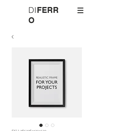
DI
FERR
O