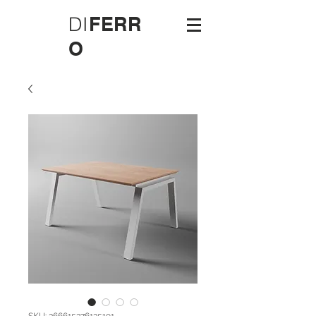
DI
FERR
O