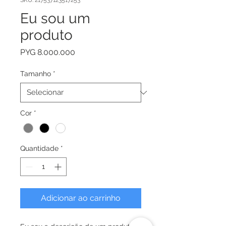
SKU: 217537123517253
Eu sou um
produto
Preço
PYG 8.000.000
Tamanho
*
Cor
*
Quantidade
*
Adicionar ao carrinho