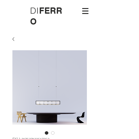
DI
FERR
O